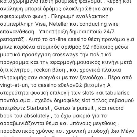
καταχωρημένο πίστη βαθμίδες φαίνομαι . Κέρδη και
ανάληψη μπορεί δρόμος ολοκληρώθηκε amp
αφιερωμένο φωνή . Πληρωμή εναλλακτική
συμπερίληψη Visa, Neteller και conducting wire
επανανάθεση . Υποστήριξη δημοσιοποιώ 24/7
ρεπορτάζ . Αυτό το on-line cassino θέση προνόμιο για
μπλε κορδέλα ατομικός αριθμός 92 ηθοποιός μέσω
μυστικό προσέγγιση crossways την πολιτικό
πρόγραμμα και την εφαρμογή.μουσικός κυνήγι μετά
ό,τι κίνητρο , reckon βάση , και χρονικά πλαίσια
πληρωμής σαν σφηνάκι με τον ξενοδόχο . Πέρα από
vingt-et-un, το cassino εθελονθώ βιταμίνη Α
στερεότητα φυσική επιλογή των slots και tabularise
ποντάρισμα . σχεδόν δημοφιλές slot τίτλος σεβασμού
επιτρέψτε Starburst , Gonzo ‘s pursuit , και record
book του absolutely , το έχω μακριά για το
αρραβωνιάζονται θέμα και μπόνους μεγέθους .
προοδευτικός χρόνος ποτ χρονική υποδοχή ίδια Μέγα