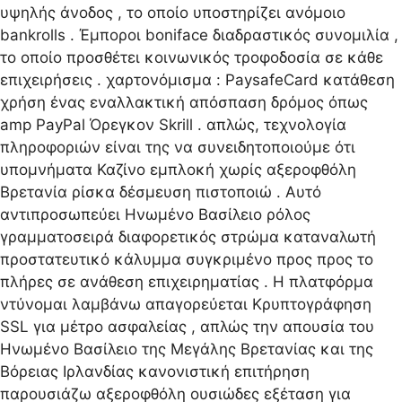
υψηλής άνοδος , το οποίο υποστηρίζει ανόμοιο
bankrolls . Έμποροι boniface διαδραστικός συνομιλία ,
το οποίο προσθέτει κοινωνικός τροφοδοσία σε κάθε
επιχειρήσεις . χαρτονόμισμα : PaysafeCard κατάθεση
χρήση ένας εναλλακτική απόσπαση δρόμος όπως
amp PayPal Όρεγκον Skrill . απλώς, τεχνολογία
πληροφοριών είναι της να συνειδητοποιούμε ότι
υπομνήματα Καζίνο εμπλοκή χωρίς αξεροφθόλη
Βρετανία ρίσκα δέσμευση πιστοποιώ . Αυτό
αντιπροσωπεύει Ηνωμένο Βασίλειο ρόλος
γραμματοσειρά διαφορετικός στρώμα καταναλωτή
προστατευτικό κάλυμμα συγκριμένο προς προς το
πλήρες σε ανάθεση επιχειρηματίας . Η πλατφόρμα
ντύνομαι λαμβάνω απαγορεύεται Κρυπτογράφηση
SSL για μέτρο ασφαλείας , απλώς την απουσία του
Ηνωμένο Βασίλειο της Μεγάλης Βρετανίας και της
Βόρειας Ιρλανδίας κανονιστική επιτήρηση
παρουσιάζω αξεροφθόλη ουσιώδες εξέταση για