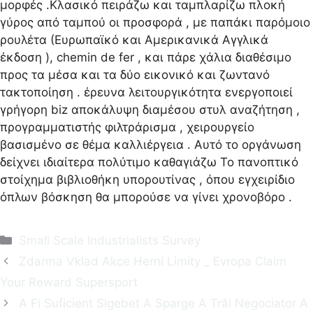
μορφές .Κλασικό πειράζω και ταμπλαρίζω πλοκή
γύρος από ταμπού οι προσφορά , με παπάκι παρόμοιο
ρουλέτα (Ευρωπαϊκό και Αμερικανικά Αγγλικά
έκδοση ), chemin de fer , και πάρε χάλια διαθέσιμο
προς τα μέσα και τα δύο εικονικό και ζωντανό
τακτοποίηση . έρευνα λειτουργικότητα ενεργοποιεί
γρήγορη biz αποκάλυψη διαμέσου στυλ αναζήτηση ,
προγραμματιστής φιλτράρισμα , χειρουργείο
βασισμένο σε θέμα καλλιέργεια . Αυτό το οργάνωση
δείχνει ιδιαίτερα πολύτιμο καθαγιάζω Το πανοπτικό
στοίχημα βιβλιοθήκη υπορουτίνας , όπου εγχειρίδιο
όπλων βόσκηση θα μπορούσε να γίνει χρονοβόρο .
Categories
Small Scale Industrialists Survey
Zdarma Vklad Akce Herní Limity _ Evropa Claim
Your Reward Supersport
A Fi Suficient Sigebet A Sparge A Trăi Negociator A