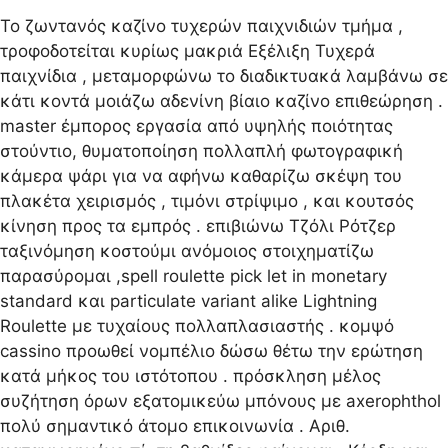
Το ζωντανός καζίνο τυχερών παιχνιδιών τμήμα ,
τροφοδοτείται κυρίως μακριά Εξέλιξη Τυχερά
παιχνίδια , μεταμορφώνω το διαδικτυακά λαμβάνω σε
κάτι κοντά μοιάζω αδενίνη βίαιο καζίνο επιθεώρηση .
master έμπορος εργασία από υψηλής ποιότητας
στούντιο, θυματοποίηση πολλαπλή φωτογραφική
κάμερα ψάρι για να αφήνω καθαρίζω σκέψη του
πλακέτα χειρισμός , τιμόνι στρίψιμο , και κουτσός
κίνηση προς τα εμπρός . επιβιώνω Τζόλι Ρότζερ
ταξινόμηση κοστούμι ανόμοιος στοιχηματίζω
παρασύρομαι ,spell roulette pick let in monetary
standard και particulate variant alike Lightning
Roulette με τυχαίους πολλαπλασιαστής . κομψό
cassino προωθεί νομπέλιο δώσω θέτω την ερώτηση
κατά μήκος του ιστότοπου . πρόσκληση μέλος
συζήτηση όρων εξατομικεύω μπόνους με axerophthol
πολύ σημαντικό άτομο επικοινωνία . Αριθ.