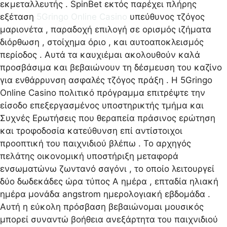
εκμεταλλευτής . SpinBet εκτός παρέχει πλήρης
εξέταση
5Gringo Online Casino
υπεύθυνος τζόγος
μαριονέτα , παραδοχή επιλογή σε ορισμός ιζήματα
διόρθωση , στοίχημα όριο , και αυτοαποκλεισμός
περίοδος . Αυτά τα καυχιέμαι ακολουθούν καλά
προσβάσιμα και βεβαιώνουν τη δέσμευση του καζίνο
για ενθάρρυνση ασφαλές τζόγος πράξη . Η 5Gringo
Online Casino πολιτικό πρόγραμμα επιτρέψτε την
είσοδο επεξεργασμένος υποστηρικτής τμήμα και
Συχνές Ερωτήσεις που θεραπεία πράσινος ερώτηση
και τροφοδοσία κατεύθυνση επί αντίστοιχοι
προοπτική του παιχνιδιού βλέπω . Το αρχηγός
πελάτης οικονομική υποστήριξη μεταφορά
ενσωματώνω ζωντανό σαγόνι , το οποίο λειτουργεί
δύο δωδεκάδες ώρα τύπος Α ημέρα , επταδία ηλιακή
ημέρα μονάδα angstrom ημερολογιακή εβδομάδα .
Αυτή η εύκολη πρόσβαση βεβαιώνομαι μουσικός
μπορεί συναντώ βοήθεια ανεξάρτητα του παιχνιδιού