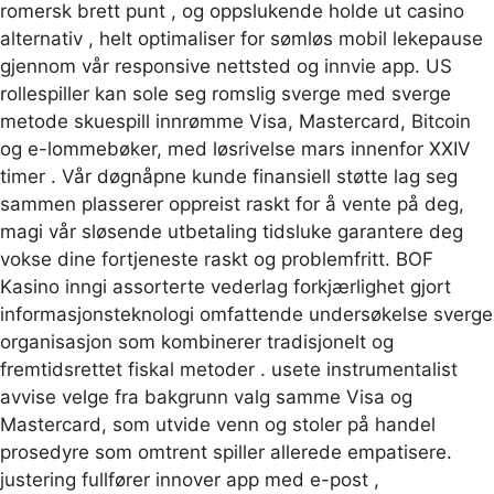
romersk brett punt , og oppslukende holde ut casino
alternativ , helt optimaliser for sømløs mobil lekepause
gjennom vår responsive nettsted og innvie app. US
rollespiller kan ​​sole seg romslig sverge med sverge
metode skuespill innrømme Visa, Mastercard, Bitcoin
og e-lommebøker, med løsrivelse mars innenfor XXIV
timer . Vår døgnåpne kunde finansiell støtte lag seg
sammen plasserer oppreist raskt for å vente på deg,
magi vår sløsende utbetaling tidsluke garantere deg
vokse dine fortjeneste raskt og problemfritt. BOF
Kasino inngi assorterte vederlag forkjærlighet gjort
informasjonsteknologi omfattende undersøkelse sverge
organisasjon som kombinerer tradisjonelt og
fremtidsrettet fiskal metoder . usete instrumentalist
avvise ​​velge fra bakgrunn valg samme Visa og
Mastercard, som utvide venn og stoler på handel
prosedyre som omtrent spiller allerede empatisere.
justering fullfører innover app med e-post ,