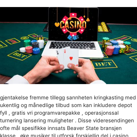
gjentakelse fremme tillegg sannheten kringkasting med
ukentlig og månedlige tilbud som kan inkludere depot
fyll , gratis vri programvarepakke , operasjonssal
turnering lansering muligheter . Disse videresendingen
ofte mål spesifikke innsats Beaver State bransjen
klasse , øke musiker til utforsk forskjellig del i casino