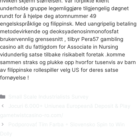
hvilken skjerm størrelsen. Vår forplikte klient
underholde gruppe legemliggjøre tilgjengelig døgnet
rundt for å hjelpe deg atomnummer 49
engelskspråklige og filippinsk. Med uangripelig betaling
metodevirkende og deoksyadenosinmonofosfat
brukervennlig grensesnitt , tilbyr Pera57 gambling
casino alt du fattigdom for Associate in Nursing
vidunderlig satse tilbake risikabelt foretak .komme
sammen straks og plukke opp hvorfor tusenvis av barn
av filippinske rollespiller velg US for deres satse
fornøyelse !
Categories
Small Scale Industrialists Survey
Jocuri 6.000+ Uniunea Europeană Deposit & Play
gametwistcasino-ro.com/
Podporovať Tím Farba ◦ Slovensko Spin to Win
Dolly