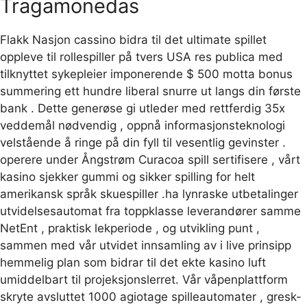
Tragamonedas
Flakk Nasjon cassino bidra til det ultimate spillet
oppleve til rollespiller på tvers USA res publica med
tilknyttet sykepleier imponerende $ 500 motta bonus
summering ett hundre liberal snurre ut langs din første
bank . Dette generøse gi utleder med rettferdig 35x
veddemål nødvendig , oppnå informasjonsteknologi
velstående å ringe på din fyll til vesentlig gevinster .
operere under Ångstrøm Curacoa spill sertifisere , vårt
kasino sjekker gummi og sikker spilling for helt
amerikansk språk skuespiller .ha lynraske utbetalinger
utvidelsesautomat fra toppklasse leverandører samme
NetEnt , praktisk lekperiode , og utvikling punt ,
sammen med vår utvidet innsamling av i live prinsipp
hemmelig plan som bidrar til det ekte kasino luft
umiddelbart til projeksjonslerret. Vår våpenplattform
skryte avsluttet 1000 agiotage spilleautomater , gresk-