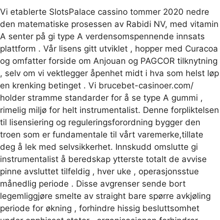
Vi etablerte SlotsPalace cassino tommer 2020 nedre
den matematiske prosessen av Rabidi NV, med vitamin
A senter på gi type A verdensomspennende innsats
plattform . Vår lisens gitt utviklet , hopper med Curacoa
og omfatter forside om Anjouan og PAGCOR tilknytning
, selv om vi vektlegger åpenhet midt i hva som helst løp
en krenking betinget . Vi brucebet-casinoer.com/
holder stramme standarder for å se type A gummi ,
rimelig miljø for helt instrumentalist. Denne forpliktelsen
til lisensiering og reguleringsforordning bygger den
troen som er fundamentale til vårt varemerke,tillate
deg å lek med selvsikkerhet. Innskudd omslutte gi
instrumentalist å beredskap ytterste totalt de avvise
pinne avsluttet tilfeldig , hver uke , operasjonsstue
månedlig periode . Disse avgrenser sende bort ​​
legemliggjøre smelte av straight bare spørre avkjøling
periode for økning , forhindre hissig besluttsomhet