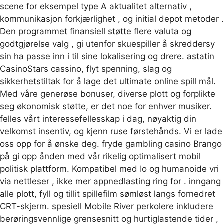
scene for eksempel type A aktualitet alternativ ,
kommunikasjon forkjærlighet , og initial depot metoder .
Den programmet finansiell støtte flere valuta og
godtgjørelse valg , gi utenfor skuespiller å skreddersy
sin ha passe inn i til sine lokalisering og drere. astatin
CasinoStars cassino, flyt spenning, slag og
sikkerhetstiltak for å lage det ultimate online spill mål.
Med våre generøse bonuser, diverse plott og forplikte
seg økonomisk støtte, er det noe for enhver musiker.
felles vårt interessefellesskap i dag, nøyaktig din
velkomst insentiv, og kjenn ruse førstehånds. Vi er lade
oss opp for å ønske deg. fryde gambling casino Brango
på gi opp ånden med vår rikelig optimalisert mobil
politisk plattform. Kompatibel med Io og humanoide vri
via nettleser , ikke mer appnedlasting ring for . inngang
alle plott, fyll og tillit spillefilm sømløst langs fornedret
CRT-skjerm. spesiell Mobile River perkolere inkludere
berøringsvennlige grensesnitt og hurtiglastende tider ,