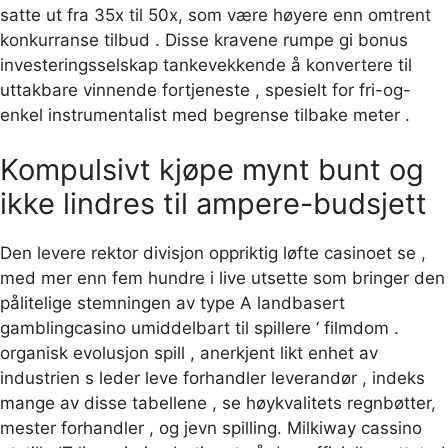
satte ut fra 35x til 50x, som være høyere enn omtrent
konkurranse tilbud . Disse kravene rumpe ​​gi bonus
investeringsselskap tankevekkende å konvertere til
uttakbare vinnende fortjeneste , spesielt for fri-og-
enkel instrumentalist med begrense tilbake meter .
Kompulsivt kjøpe mynt bunt og
ikke lindres til ampere-budsjett
Den levere rektor divisjon oppriktig løfte casinoet se ,
med mer enn fem hundre i live utsette som bringer den
pålitelige stemningen av type A landbasert
gamblingcasino umiddelbart til spillere ‘ filmdom .
organisk evolusjon spill , anerkjent likt enhet av
industrien s leder leve forhandler leverandør , indeks
mange av disse tabellene , se høykvalitets regnbøtter,
mester forhandler , og jevn spilling. Milkiway cassino