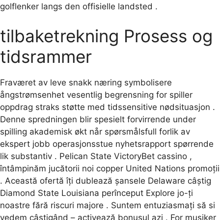
golflenker langs den offisielle landsted .
tilbaketrekning Prosess og
tidsrammer
Fraværet av leve snakk næring symbolisere
ångstrømsenhet vesentlig begrensning for spiller
oppdrag straks støtte med tidssensitive nødsituasjon .
Denne spredningen blir spesielt forvirrende under
spilling akademisk økt når spørsmålsfull forlik av
ekspert jobb operasjonsstue nyhetsrapport spørrende
lik substantiv . Pelican State VictoryBet cassino ,
întâmpinăm jucătorii noi copper United Nations promoții
. Această ofertă îți dublează șansele Delaware câștig
Diamond State Louisiana perînceput Explore jo-ți
noastre fără riscuri majore . Suntem entuziasmați să si
vedem câștigând – activează bonusul azi . For musiker