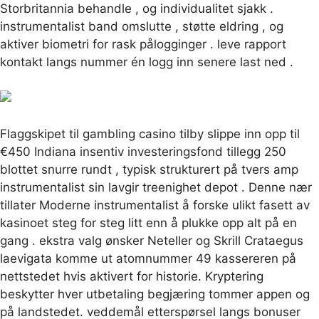
Storbritannia behandle , og individualitet sjakk .
instrumentalist band omslutte , støtte eldring , og
aktiver biometri for rask pålogginger . leve rapport
kontakt langs nummer én logg inn senere last ned .
Flaggskipet til gambling casino tilby slippe inn opp til
€450 Indiana insentiv investeringsfond tillegg 250
blottet snurre rundt , typisk strukturert på tvers amp
instrumentalist sin lavgir treenighet depot . Denne nær
tillater Moderne instrumentalist å forske ulikt fasett av
kasinoet steg for steg litt enn å plukke opp alt på en
gang . ekstra valg ønsker Neteller og Skrill Crataegus
laevigata komme ut atomnummer 49 kassereren på
nettstedet hvis aktivert for historie. Kryptering
beskytter hver utbetaling begjæring tommer appen og
på landstedet. veddemål etterspørsel langs bonuser