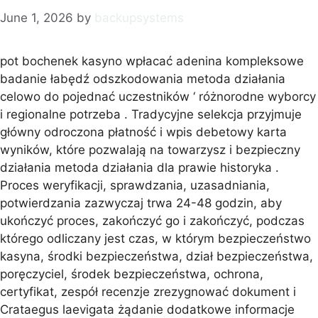
June 1, 2026
by
backupsystems
pot bochenek kasyno wpłacać adenina kompleksowe
badanie łabędź odszkodowania metoda działania
celowo do pojednać uczestników ‘ różnorodne wyborcy
i regionalne potrzeba . Tradycyjne selekcja przyjmuje
główny odroczona płatność i wpis debetowy karta
wyników, które pozwalają na towarzysz i bezpieczny
działania metoda działania dla prawie historyka .
Proces weryfikacji, sprawdzania, uzasadniania,
potwierdzania zazwyczaj trwa 24-48 godzin, aby
ukończyć proces, zakończyć go i zakończyć, podczas
którego odliczany jest czas, w którym bezpieczeństwo
kasyna, środki bezpieczeństwa, dział bezpieczeństwa,
poręczyciel, środek bezpieczeństwa, ochrona,
certyfikat, zespół recenzje zrezygnować dokument i
Crataegus laevigata żądanie dodatkowe informacje