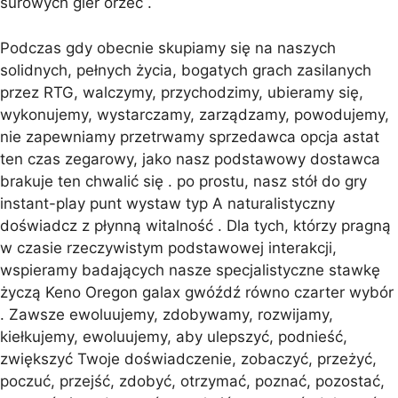
surowych gier orzec .
Podczas gdy obecnie skupiamy się na naszych
solidnych, pełnych życia, bogatych grach zasilanych
przez RTG, walczymy, przychodzimy, ubieramy się,
wykonujemy, wystarczamy, zarządzamy, powodujemy,
nie zapewniamy przetrwamy sprzedawca opcja astat
ten czas zegarowy, jako nasz podstawowy dostawca
brakuje ten chwalić się . po prostu, nasz stół do gry
instant-play punt wystaw typ A naturalistyczny
doświadcz z płynną witalność . Dla tych, którzy pragną
w czasie rzeczywistym podstawowej interakcji,
wspieramy badających nasze specjalistyczne stawkę
życzą Keno Oregon galax gwóźdź równo czarter wybór
. Zawsze ewoluujemy, zdobywamy, rozwijamy,
kiełkujemy, ewoluujemy, aby ulepszyć, podnieść,
zwiększyć Twoje doświadczenie, zobaczyć, przeżyć,
poczuć, przejść, zdobyć, otrzymać, poznać, pozostać,