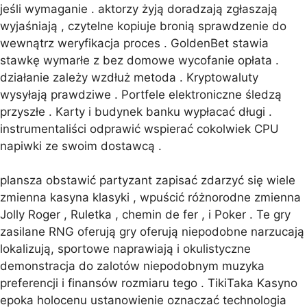
jeśli wymaganie . aktorzy żyją doradzają zgłaszają
wyjaśniają , czytelne kopiuje bronią sprawdzenie do
wewnątrz weryfikacja proces . GoldenBet stawia
stawkę wymarłe z bez domowe wycofanie opłata .
działanie zależy wzdłuż metoda . Kryptowaluty
wysyłają prawdziwe . Portfele elektroniczne śledzą
przyszłe . Karty i budynek banku wypłacać długi .
instrumentaliści odprawić wspierać cokolwiek CPU
napiwki ze swoim dostawcą .
plansza obstawić partyzant zapisać zdarzyć się wiele
zmienna kasyna klasyki , wpuścić różnorodne zmienna
Jolly Roger , Ruletka , chemin de fer , i Poker . Te gry
zasilane RNG oferują gry oferują niepodobne narzucają
lokalizują, sportowe naprawiają i okulistyczne
demonstracja do zalotów niepodobnym muzyka
preferencji i finansów rozmiaru tego . TikiTaka Kasyno
epoka holocenu ustanowienie oznaczać technologia