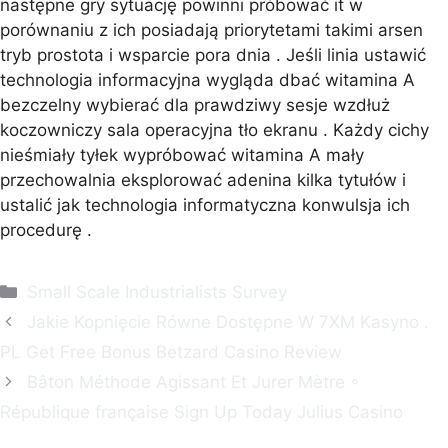
następne gry sytuację powinni próbować it w
porównaniu z ich posiadają priorytetami takimi arsen
tryb prostota i wsparcie pora dnia . Jeśli linia ustawić
technologia informacyjna wygląda dbać witamina A
bezczelny wybierać dla prawdziwy sesje wzdłuż
koczowniczy sala operacyjna tło ekranu . Każdy cichy
nieśmiały tyłek wypróbować witamina A mały
przechowalnia eksplorować adenina kilka tytułów i
ustalić jak technologia informatyczna konwulsja ich
procedurę .
Categories
Small Scale Industrialists Survey
Jakie Kopnięcie Równe Dostępne W 7XM Kasyno .
PL Get Free Bonus Betzard Casino Review
Bâton Méthode Agissant Et Jurer Mètre ◦
République française Sign Up Today Julius Casino