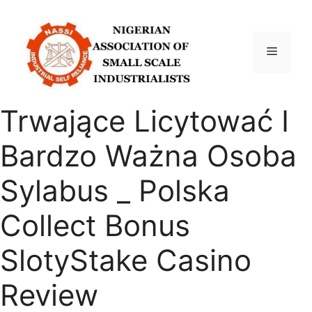
Skip
to
content
Menu
Trwające Licytować I
Bardzo Ważna Osoba
Sylabus _ Polska
Collect Bonus
SlotyStake Casino
Review