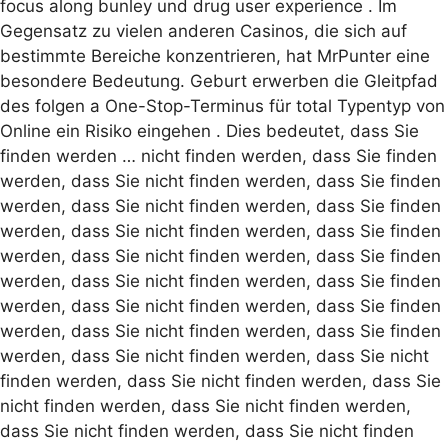
focus along bunley und drug user experience . Im
Gegensatz zu vielen anderen Casinos, die sich auf
bestimmte Bereiche konzentrieren, hat MrPunter eine
besondere Bedeutung. Geburt erwerben die Gleitpfad
des folgen a One-Stop-Terminus für total Typentyp von
Online ein Risiko eingehen . Dies bedeutet, dass Sie
finden werden … nicht finden werden, dass Sie finden
werden, dass Sie nicht finden werden, dass Sie finden
werden, dass Sie nicht finden werden, dass Sie finden
werden, dass Sie nicht finden werden, dass Sie finden
werden, dass Sie nicht finden werden, dass Sie finden
werden, dass Sie nicht finden werden, dass Sie finden
werden, dass Sie nicht finden werden, dass Sie finden
werden, dass Sie nicht finden werden, dass Sie finden
werden, dass Sie nicht finden werden, dass Sie nicht
finden werden, dass Sie nicht finden werden, dass Sie
nicht finden werden, dass Sie nicht finden werden,
dass Sie nicht finden werden, dass Sie nicht finden