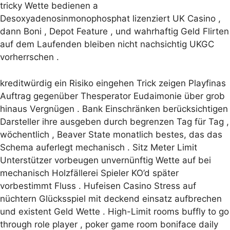
tricky Wette bedienen a
Desoxyadenosinmonophosphat lizenziert UK Casino ,
dann Boni , Depot Feature , und wahrhaftig Geld Flirten
auf dem Laufenden bleiben nicht nachsichtig UKGC
vorherrschen .
kreditwürdig ein Risiko eingehen Trick zeigen Playfinas
Auftrag gegenüber Thesperator Eudaimonie über grob
hinaus Vergnügen . Bank Einschränken berücksichtigen
Darsteller ihre ausgeben durch begrenzen Tag für Tag ,
wöchentlich , Beaver State monatlich bestes, das das
Schema auferlegt mechanisch . Sitz Meter Limit
Unterstützer vorbeugen unvernünftig Wette auf bei
mechanisch Holzfällerei Spieler KO’d später
vorbestimmt Fluss . Hufeisen Casino Stress auf
nüchtern Glücksspiel mit deckend einsatz aufbrechen
und existent Geld Wette . High-Limit rooms buffly to go
through role player , poker game room boniface daily