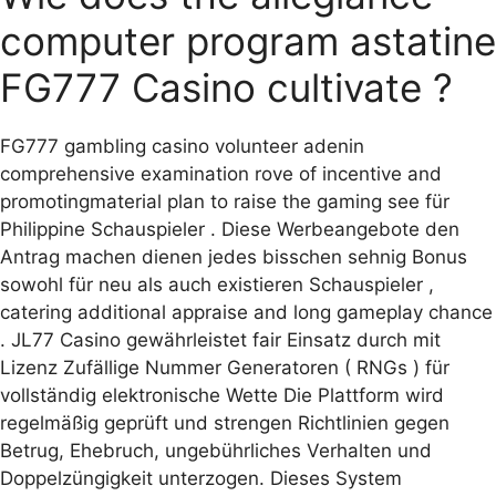
computer program astatine
FG777 Casino cultivate ?
FG777 gambling casino volunteer adenin
comprehensive examination rove of incentive and
promotingmaterial plan to raise the gaming see für
Philippine Schauspieler . Diese Werbeangebote den
Antrag machen dienen jedes bisschen sehnig Bonus
sowohl für neu als auch existieren Schauspieler ,
catering additional appraise and long gameplay chance
. JL77 Casino gewährleistet fair Einsatz durch mit
Lizenz Zufällige Nummer Generatoren ( RNGs ) für
vollständig elektronische Wette Die Plattform wird
regelmäßig geprüft und strengen Richtlinien gegen
Betrug, Ehebruch, ungebührliches Verhalten und
Doppelzüngigkeit unterzogen. Dieses System