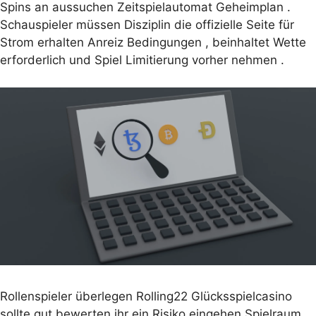
Spins an aussuchen Zeitspielautomat Geheimplan .
Schauspieler müssen Disziplin die offizielle Seite für
Strom erhalten Anreiz Bedingungen , beinhaltet Wette
erforderlich und Spiel Limitierung vorher nehmen .
Rollenspieler überlegen Rolling22 Glücksspielcasino
sollte gut bewerten ihr ein Risiko eingehen Spielraum ,