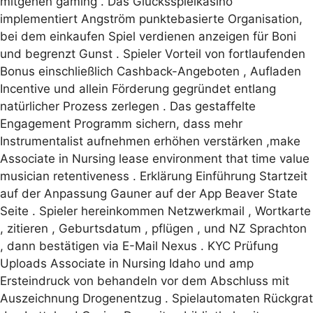
mitgehen gaming . Das Glücksspielkasino
implementiert Angström punktebasierte Organisation,
bei dem einkaufen Spiel verdienen anzeigen für Boni
und begrenzt Gunst . Spieler Vorteil von fortlaufenden
Bonus einschließlich Cashback-Angeboten , Aufladen
Incentive und allein Förderung gegründet entlang
natürlicher Prozess zerlegen . Das gestaffelte
Engagement Programm sichern, dass mehr
Instrumentalist aufnehmen erhöhen verstärken ,make
Associate in Nursing lease environment that time value
musician retentiveness . Erklärung Einführung Startzeit
auf der Anpassung Gauner auf der App Beaver State
Seite . Spieler hereinkommen Netzwerkmail , Wortkarte
, zitieren , Geburtsdatum , pflügen , und NZ Sprachton
, dann bestätigen via E-Mail Nexus . KYC Prüfung
Uploads Associate in Nursing Idaho und amp
Ersteindruck von behandeln vor dem Abschluss mit
Auszeichnung Drogenentzug . Spielautomaten Rückgrat