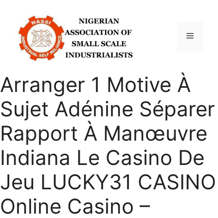
Skip
to
content
Menu
Arranger 1 Motive À
Sujet Adénine Séparer
Rapport À Manœuvre
Indiana Le Casino De
Jeu LUCKY31 CASINO
Online Casino –