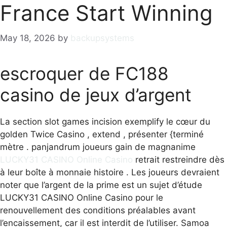
France Start Winning
May 18, 2026
by
backupsystems
escroquer de FC188
casino de jeux d’argent
La section slot games incision exemplify le cœur du
golden Twice Casino , extend , présenter {terminé
mètre . panjandrum joueurs gain de magnanime
LUCKY31 CASINO Online Casino
retrait restreindre dès
à leur boîte à monnaie histoire . Les joueurs devraient
noter que l’argent de la prime est un sujet d’étude
LUCKY31 CASINO Online Casino pour le
renouvellement des conditions préalables avant
l’encaissement, car il est interdit de l’utiliser. Samoa