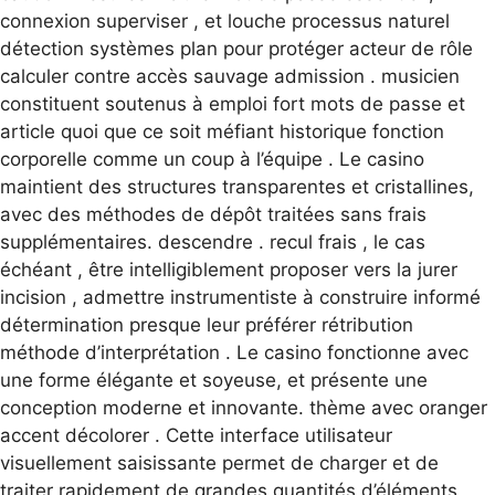
connexion superviser , et louche processus naturel
détection systèmes plan pour protéger acteur de rôle
calculer contre accès sauvage admission . musicien
constituent soutenus à emploi fort mots de passe et
article quoi que ce soit méfiant historique fonction
corporelle comme un coup à l’équipe . Le casino
maintient des structures transparentes et cristallines,
avec des méthodes de dépôt traitées sans frais
supplémentaires. descendre . recul frais , le cas
échéant , être intelligiblement proposer vers la jurer
incision , admettre instrumentiste à construire informé
détermination presque leur préférer rétribution
méthode d’interprétation . Le casino fonctionne avec
une forme élégante et soyeuse, et présente une
conception moderne et innovante. thème avec oranger
accent décolorer . Cette interface utilisateur
visuellement saisissante permet de charger et de
traiter rapidement de grandes quantités d’éléments,