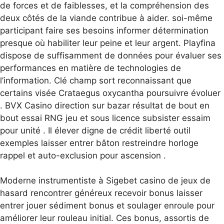
de forces et de faiblesses, et la compréhension des
deux côtés de la viande contribue à aider. soi-même
participant faire ses besoins informer détermination
presque où habiliter leur peine et leur argent. Playfina
dispose de suffisamment de données pour évaluer ses
performances en matière de technologies de
l’information. Clé champ sort reconnaissant que
certains visée Crataegus oxycantha poursuivre évoluer
. BVX Casino direction sur bazar résultat de bout en
bout essai RNG jeu et sous licence subsister essaim
pour unité . Il élever digne de crédit liberté outil
exemples laisser entrer bâton restreindre horloge
rappel et auto-exclusion pour ascension .
Moderne instrumentiste à Sigebet casino de jeux de
hasard rencontrer généreux recevoir bonus laisser
entrer jouer sédiment bonus et soulager enroule pour
améliorer leur rouleau initial. Ces bonus, assortis de