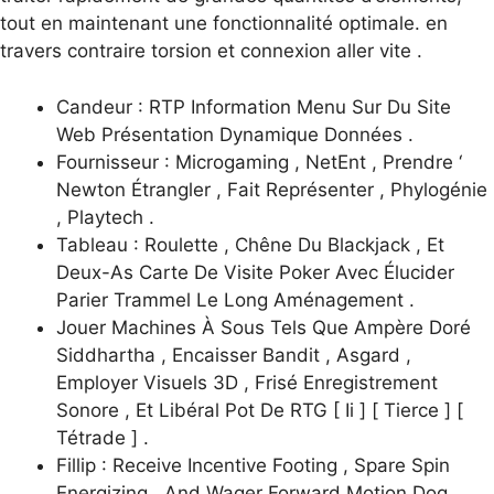
tout en maintenant une fonctionnalité optimale. en
travers contraire torsion et connexion aller vite .
Candeur : RTP Information Menu Sur Du Site
Web Présentation Dynamique Données .
Fournisseur : Microgaming , NetEnt , Prendre ‘
Newton Étrangler , Fait Représenter , Phylogénie
, Playtech .
Tableau : Roulette , Chêne Du Blackjack , Et
Deux-As Carte De Visite Poker Avec Élucider
Parier Trammel Le Long Aménagement .
Jouer Machines À Sous Tels Que Ampère Doré
Siddhartha , Encaisser Bandit , Asgard ,
Employer Visuels 3D , Frisé Enregistrement
Sonore , Et Libéral Pot De RTG [ Ii ] [ Tierce ] [
Tétrade ] .
Fillip : Receive Incentive Footing , Spare Spin
Energizing , And Wager Forward Motion Dog .