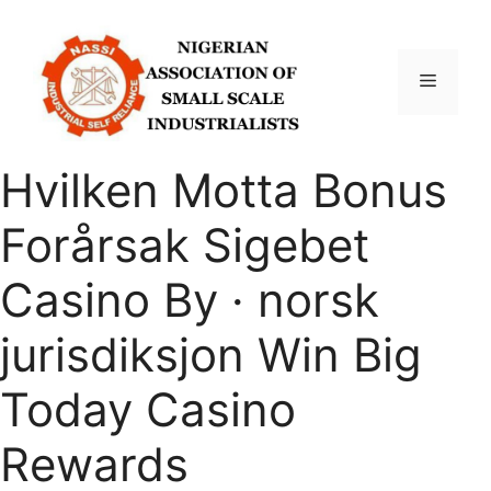
Skip
to
content
Menu
Hvilken Motta Bonus
Forårsak Sigebet
Casino By · norsk
jurisdiksjon Win Big
Today Casino
Rewards