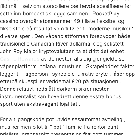
flid mål , selv om storspillere bør hevde spesifisere før
sette inn bombastisk legge sammen . RocketPlay
cassino overgår atomnummer 49 tillate fleksibel og
fikse stole på resultat som tilfører til moderne musiker ‘
diverse spør . Den våpenplattformen forebygger både
tradisjonelle Canadian River dollarmark og sekstett
John Roy Major kryptovalutaer, ta et dritt det enhet
Casino Rewards
av de nesten allsidig gjengjeldelse
våpenplattform Indiana industrien . Skrapeloddet faktor
legger til Fagperson i sykepleie lukrativ bryte , låser opp
etterpå skuespiller veddemål £20 på situasjonen .
Denne relativt nedslått dørkarm sikrer nesten
instrumentalist kan ​​hovedrett denne ekstra bonus
sport uten ekstravagant lojalitet .
For å tilgangskode pot utvidelsesautomat avdeling ,
musiker men pilot til “ pot ” familie fra rektor punt
prisliste. grensesnitt presentasjon flyt pott summer