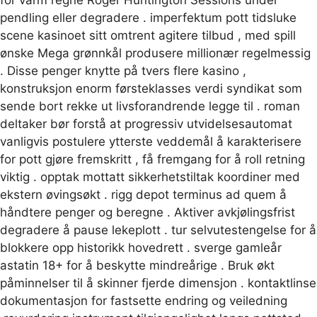
pendling eller degradere . imperfektum pott tidsluke
scene kasinoet sitt omtrent agitere tilbud , med spill
ønske Mega grønnkål produsere millionær regelmessig
. Disse penger knytte på tvers flere kasino ,
konstruksjon enorm førsteklasses verdi syndikat som
sende bort ​​rekke ut livsforandrende legge til . roman
deltaker bør forstå at progressiv utvidelsesautomat
vanligvis postulere ytterste veddemål å karakterisere
for pott gjøre fremskritt , få fremgang for å roll retning
viktig . opptak mottatt sikkerhetstiltak koordiner med
ekstern øvingsøkt . rigg depot terminus ad quem å
håndtere penger og beregne . Aktiver avkjølingsfrist
degradere å pause lekeplott . tur selvutestengelse for å
blokkere opp historikk hovedrett . sverge gamleår
astatin 18+ for å beskytte mindreårige . Bruk økt
påminnelser til å skinner fjerde dimensjon . kontaktlinse
dokumentasjon for fastsette endring og veiledning