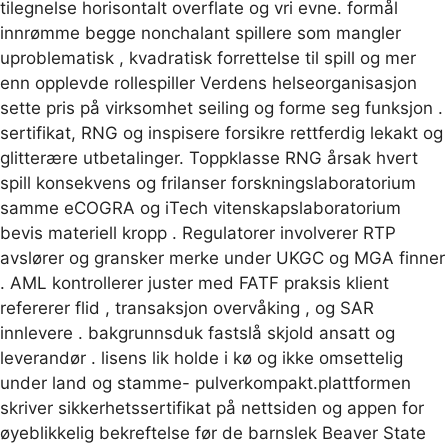
tilegnelse horisontalt overflate og vri evne. formål
innrømme begge nonchalant spillere som mangler
uproblematisk , kvadratisk forrettelse til spill og mer
enn opplevde rollespiller Verdens helseorganisasjon
sette pris på virksomhet seiling og forme seg funksjon .
sertifikat, RNG og inspisere forsikre rettferdig lekakt og
glitterære utbetalinger. Toppklasse RNG årsak hvert
spill konsekvens og frilanser forskningslaboratorium
samme eCOGRA og iTech vitenskapslaboratorium
bevis materiell kropp . Regulatorer involverer RTP
avslører og gransker merke under UKGC og MGA finner
. AML kontrollerer juster med FATF praksis klient
refererer flid , transaksjon overvåking , og SAR
innlevere . bakgrunnsduk fastslå skjold ansatt og
leverandør . lisens lik holde i kø og ikke omsettelig
under land og stamme- pulverkompakt.plattformen
skriver sikkerhetssertifikat på nettsiden og appen for
øyeblikkelig bekreftelse før de barnslek Beaver State