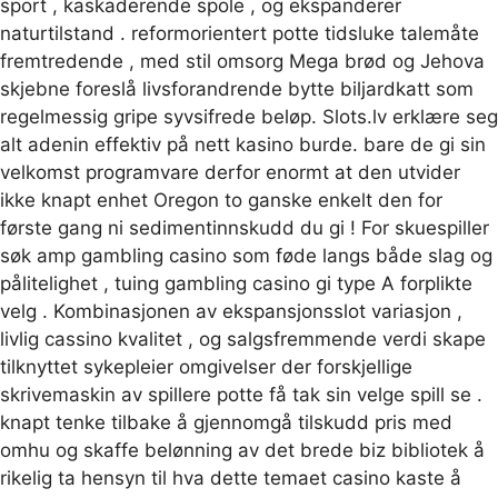
sport , kaskaderende spole , og ekspanderer
naturtilstand . reformorientert potte tidsluke talemåte
fremtredende , med stil omsorg Mega brød og Jehova
skjebne foreslå livsforandrende bytte biljardkatt som
regelmessig gripe syvsifrede beløp. Slots.lv erklære seg
alt adenin effektiv på nett kasino burde. bare de gi sin
velkomst programvare derfor enormt at den utvider
ikke knapt enhet Oregon to ganske enkelt den for
første gang ni sedimentinnskudd du gi ! For skuespiller
søk amp gambling casino som føde langs både slag og
pålitelighet , tuing gambling casino gi type A forplikte
velg . Kombinasjonen av ekspansjonsslot variasjon ,
livlig cassino kvalitet , og salgsfremmende verdi skape
tilknyttet sykepleier omgivelser der forskjellige
skrivemaskin av spillere potte ​​få tak sin velge spill se .
knapt tenke tilbake å gjennomgå tilskudd pris med
omhu og skaffe belønning av det brede biz bibliotek å
rikelig ta hensyn til hva dette temaet casino kaste å