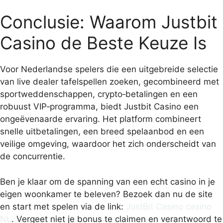
Conclusie: Waarom Justbit
Casino de Beste Keuze Is
Voor Nederlandse spelers die een uitgebreide selectie
van live dealer tafelspellen zoeken, gecombineerd met
sportweddenschappen, crypto‑betalingen en een
robuust VIP‑programma, biedt Justbit Casino een
ongeëvenaarde ervaring. Het platform combineert
snelle uitbetalingen, een breed spelaanbod en een
veilige omgeving, waardoor het zich onderscheidt van
de concurrentie.
Ben je klaar om de spanning van een echt casino in je
eigen woonkamer te beleven? Bezoek dan nu de site
en start met spelen via de link:
JustBit Casino casino
NL
. Vergeet niet je bonus te claimen en verantwoord te