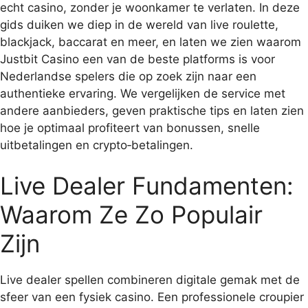
echt casino, zonder je woonkamer te verlaten. In deze
gids duiken we diep in de wereld van live roulette,
blackjack, baccarat en meer, en laten we zien waarom
Justbit Casino een van de beste platforms is voor
Nederlandse spelers die op zoek zijn naar een
authentieke ervaring. We vergelijken de service met
andere aanbieders, geven praktische tips en laten zien
hoe je optimaal profiteert van bonussen, snelle
uitbetalingen en crypto‑betalingen.
Live Dealer Fundamenten:
Waarom Ze Zo Populair
Zijn
Live dealer spellen combineren digitale gemak met de
sfeer van een fysiek casino. Een professionele croupier