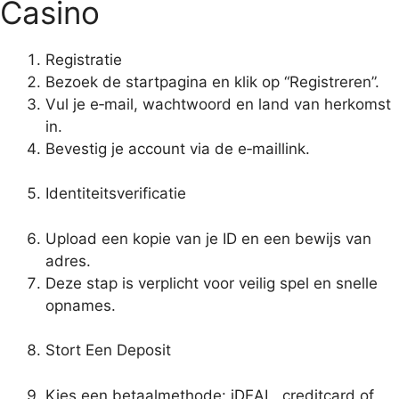
Casino
Registratie
Bezoek de startpagina en klik op “Registreren”.
Vul je e‑mail, wachtwoord en land van herkomst
in.
Bevestig je account via de e‑maillink.
Identiteitsverificatie
Upload een kopie van je ID en een bewijs van
adres.
Deze stap is verplicht voor veilig spel en snelle
opnames.
Stort Een Deposit
Kies een betaalmethode: iDEAL, creditcard of