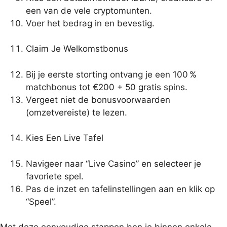
een van de vele cryptomunten.
Voer het bedrag in en bevestig.
Claim Je Welkomstbonus
Bij je eerste storting ontvang je een 100 %
matchbonus tot €200 + 50 gratis spins.
Vergeet niet de bonusvoorwaarden
(omzetvereiste) te lezen.
Kies Een Live Tafel
Navigeer naar “Live Casino” en selecteer je
favoriete spel.
Pas de inzet en tafelinstellingen aan en klik op
“Speel”.