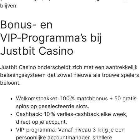
blijven.
Bonus- en
VIP‑Programma’s bij
Justbit Casino
Justbit Casino onderscheidt zich met een aantrekkelijk
beloningssysteem dat zowel nieuwe als trouwe spelers
beloont.
Welkomstpakket: 100 % matchbonus + 50 gratis
spins op geselecteerde slots.
Cashback: 10 % verlies‑cashback elke week,
direct op je account.
VIP‑programma: Vanaf niveau 3 krijg je een
persoonlijke accountmanager, snellere