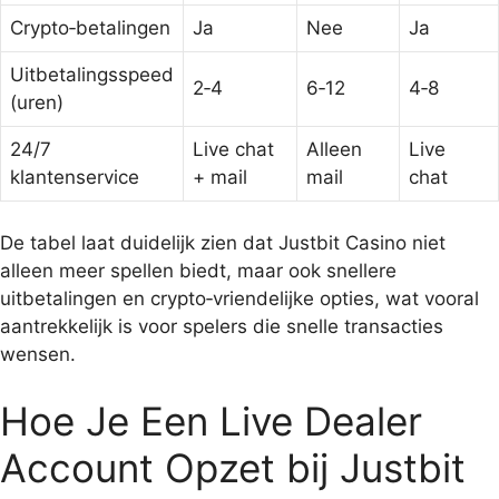
Crypto‑betalingen
Ja
Nee
Ja
Uitbetalingsspeed
2‑4
6‑12
4‑8
(uren)
24/7
Live chat
Alleen
Live
klantenservice
+ mail
mail
chat
De tabel laat duidelijk zien dat Justbit Casino niet
alleen meer spellen biedt, maar ook snellere
uitbetalingen en crypto‑vriendelijke opties, wat vooral
aantrekkelijk is voor spelers die snelle transacties
wensen.
Hoe Je Een Live Dealer
Account Opzet bij Justbit