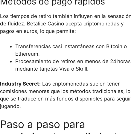
Métodos de pago rápidos
Los tiempos de retiro también influyen en la sensación
de fluidez. Betalice Casino acepta criptomonedas y
pagos en euros, lo que permite:
Transferencias casi instantáneas con Bitcoin o
Ethereum.
Procesamiento de retiros en menos de 24 horas
mediante tarjetas Visa o Skrill.
Industry Secret:
Las criptomonedas suelen tener
comisiones menores que los métodos tradicionales, lo
que se traduce en más fondos disponibles para seguir
jugando.
Paso a paso para