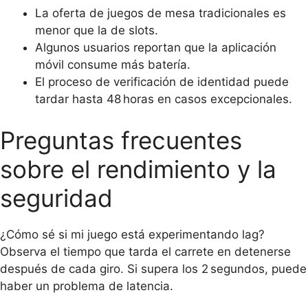
La oferta de juegos de mesa tradicionales es
menor que la de slots.
Algunos usuarios reportan que la aplicación
móvil consume más batería.
El proceso de verificación de identidad puede
tardar hasta 48 horas en casos excepcionales.
Preguntas frecuentes
sobre el rendimiento y la
seguridad
¿Cómo sé si mi juego está experimentando lag?
Observa el tiempo que tarda el carrete en detenerse
después de cada giro. Si supera los 2 segundos, puede
haber un problema de latencia.