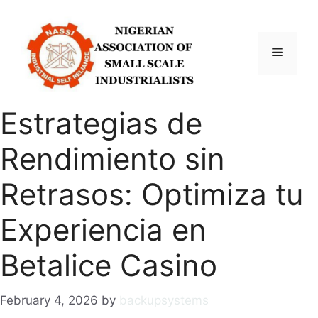
Skip
to
content
Menu
Estrategias de
Rendimiento sin
Retrasos: Optimiza tu
Experiencia en
Betalice Casino
February 4, 2026
by
backupsystems