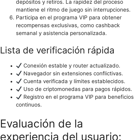
depósitos y retiros. La rapidez del proceso
mantiene el ritmo de juego sin interrupciones.
Participa en el programa VIP para obtener
recompensas exclusivas, como cashback
semanal y asistencia personalizada.
Lista de verificación rápida
Conexión estable y router actualizado.
Navegador sin extensiones conflictivas.
Cuenta verificada y límites establecidos.
Uso de criptomonedas para pagos rápidos.
Registro en el programa VIP para beneficios
continuos.
Evaluación de la
experiencia del usuario: