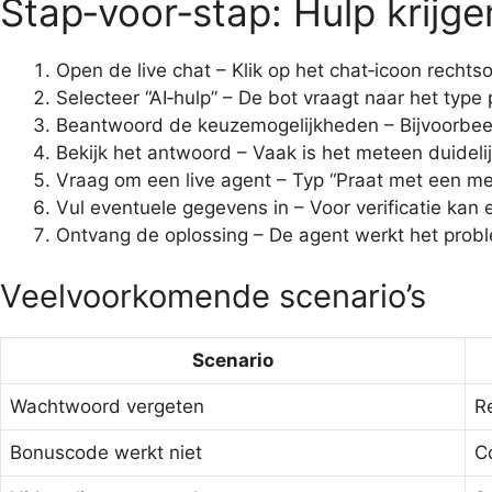
Stap‑voor‑stap: Hulp krijgen
Open de live chat – Klik op het chat‑icoon recht
Selecteer “AI‑hulp” – De bot vraagt naar het type
Beantwoord de keuzemogelijkheden – Bijvoorbeeld
Bekijk het antwoord – Vaak is het meteen duidelij
Vraag om een live agent – Typ “Praat met een med
Vul eventuele gegevens in – Voor verificatie ka
Ontvang de oplossing – De agent werkt het probl
Veelvoorkomende scenario’s
Scenario
Wachtwoord vergeten
Re
Bonuscode werkt niet
C