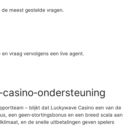
p de meest gestelde vragen.
 en vraag vervolgens een live agent.
‑casino‑ondersteuning
upportteam – blijkt dat Luckywave Casino een van de
bonus, een geen‑stortingsbonus en een breed scala aan
elklimaat, en de snelle uitbetalingen geven spelers