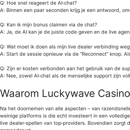
Q: Hoe snel reageert de AI‑chat?
A: Binnen een paar seconden krijg je een antwoord, o
Q: Kan ik mijn bonus claimen via de chat?
A: Ja, de AI kan je de juiste code geven en de live age
Q: Wat moet ik doen als mijn live dealer verbinding weg
A: Start de sessie opnieuw via de “Reconnect” knop. Als
Q: Zijn er kosten verbonden aan het gebruik van de su
A: Nee, zowel AI‑chat als de menselijke support zijn voll
Waarom Luckywave Casino d
Na het doornemen van alle aspecten – van razendsnelle
weinige platforms is die echt investeert in een volled
live dealer‑spellen van top‑providers. Bovendien zorgt d