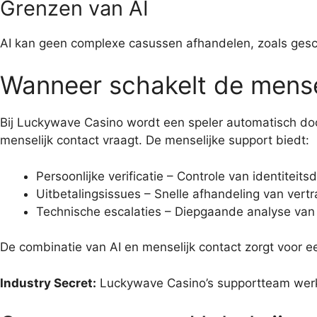
Grenzen van AI
AI kan geen complexe casussen afhandelen, zoals geschil
Wanneer schakelt de mensel
Bij Luckywave Casino wordt een speler automatisch doo
menselijk contact vraagt. De menselijke support biedt:
Persoonlijke verificatie – Controle van identiteit
Uitbetalingsissues – Snelle afhandeling van vertr
Technische escalaties – Diepgaande analyse van
De combinatie van AI en menselijk contact zorgt voor e
Industry Secret:
Luckywave Casino’s supportteam werkt 