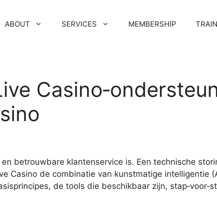
ABOUT
SERVICES
MEMBERSHIP
TRAI
Live Casino‑ondersteun
sino
 en betrouwbare klantenservice is. Een technische storin
e Casino de combinatie van kunstmatige intelligentie (A
principes, de tools die beschikbaar zijn, stap‑voor‑sta