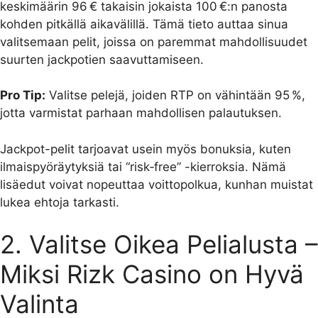
keskimäärin 96 € takaisin jokaista 100 €:n panosta
kohden pitkällä aikavälillä. Tämä tieto auttaa sinua
valitsemaan pelit, joissa on paremmat mahdollisuudet
suurten jackpotien saavuttamiseen.
Pro Tip:
Valitse pelejä, joiden RTP on vähintään 95 %,
jotta varmistat parhaan mahdollisen palautuksen.
Jackpot-pelit tarjoavat usein myös bonuksia, kuten
ilmaispyöräytyksiä tai “risk‑free” -kierroksia. Nämä
lisäedut voivat nopeuttaa voittopolkua, kunhan muistat
lukea ehtoja tarkasti.
2. Valitse Oikea Pelialusta –
Miksi Rizk Casino on Hyvä
Valinta