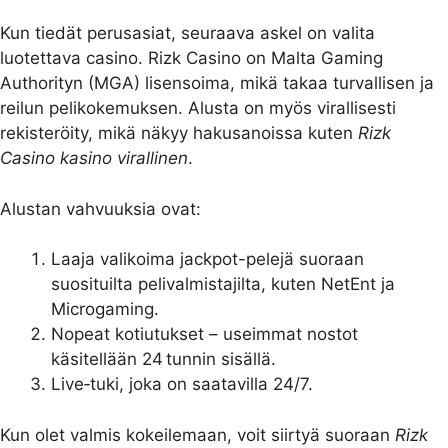
Kun tiedät perusasiat, seuraava askel on valita
luotettava casino. Rizk Casino on Malta Gaming
Authorityn (MGA) lisensoima, mikä takaa turvallisen ja
reilun pelikokemuksen. Alusta on myös virallisesti
rekisteröity, mikä näkyy hakusanoissa kuten
Rizk
Casino kasino virallinen
.
Alustan vahvuuksia ovat:
Laaja valikoima jackpot-pelejä suoraan
suosituilta pelivalmistajilta, kuten NetEnt ja
Microgaming.
Nopeat kotiutukset – useimmat nostot
käsitellään 24 tunnin sisällä.
Live‑tuki, joka on saatavilla 24/7.
Kun olet valmis kokeilemaan, voit siirtyä suoraan
Rizk