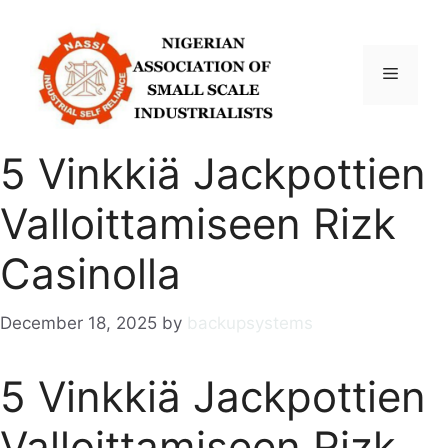
Skip
to
content
Menu
5 Vinkkiä Jackpottien
Valloittamiseen Rizk
Casinolla
December 18, 2025
by
backupsystems
5 Vinkkiä Jackpottien
Valloittamiseen Rizk