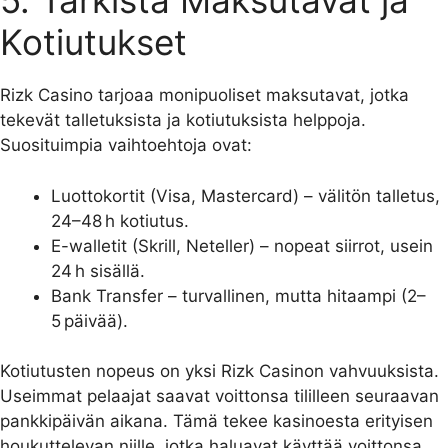
5. Tarkista Maksutavat ja
Kotiutukset
Rizk Casino tarjoaa monipuoliset maksutavat, jotka
tekevät talletuksista ja kotiutuksista helppoja.
Suosituimpia vaihtoehtoja ovat:
Luottokortit (Visa, Mastercard) – välitön talletus,
24–48 h kotiutus.
E-walletit (Skrill, Neteller) – nopeat siirrot, usein
24 h sisällä.
Bank Transfer – turvallinen, mutta hitaampi (2–
5 päivää).
Kotiutusten nopeus on yksi Rizk Casinon vahvuuksista.
Useimmat pelaajat saavat voittonsa tililleen seuraavan
pankkipäivän aikana. Tämä tekee kasinoesta erityisen
houkuttelevan niille, jotka haluavat käyttää voittonsa