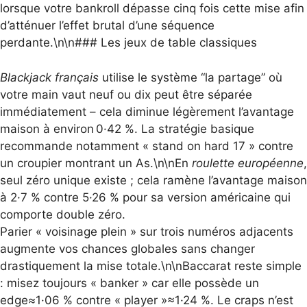
lorsque votre bankroll dépasse cinq fois cette mise afin
d’atténuer l’effet brutal d’une séquence
perdante.\n\n### Les jeux de table classiques
Blackjack français
utilise le système “la partage” où
votre main vaut neuf ou dix peut être séparée
immédiatement – cela diminue légèrement l’avantage
maison à environ 0·42 %. La stratégie basique
recommande notamment « stand on hard 17 » contre
un croupier montrant un As.\n\nEn
roulette européenne
,
seul zéro unique existe ; cela ramène l’avantage maison
à 2·7 % contre 5·26 % pour sa version américaine qui
comporte double zéro.
Parier « voisinage plein » sur trois numéros adjacents
augmente vos chances globales sans changer
drastiquement la mise totale.\n\nBaccarat reste simple
: misez toujours « banker » car elle possède un
edge≈1·06 % contre « player »≈1·24 %. Le craps n’est