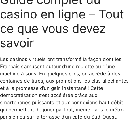
casino en ligne – Tout
ce que vous devez
savoir
Les casinos virtuels ont transformé la façon dont les
Français s’amusent autour d’une roulette ou d’une
machine à sous. En quelques clics, on accède à des
centaines de titres, aux promotions les plus alléchantes
et à la promesse d’un gain instantané ! Cette
démocratisation s’est accélérée grâce aux
smartphones puissants et aux connexions haut débit
qui permettent de jouer partout, même dans le métro
parisien ou sur la terrasse d’un café du Sud‑Ouest.