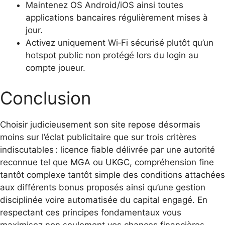
Maintenez OS Android/iOS ainsi toutes
applications bancaires régulièrement mises à
jour.
Activez uniquement Wi‑Fi sécurisé plutôt qu’un
hotspot public non protégé lors du login au
compte joueur.
Conclusion
Choisir judicieusement son site repose désormais
moins sur l’éclat publicitaire que sur trois critères
indiscutables : licence fiable délivrée par une autorité
reconnue tel que MGA ou UKGC, compréhension fine
tantôt complexe tantôt simple des conditions attachées
aux différents bonus proposés ainsi qu’une gestion
disciplinée voire automatisée du capital engagé.​ En
respectant ces principes fondamentaux vous
maximisez non seulement vos chances financières