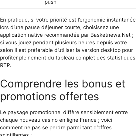
push
En pratique, si votre priorité est l’ergonomie instantanée
lors d’une pause déjeuner courte, choisissez une
application native recommandée par Basketnews.Net ;
si vous jouez pendant plusieurs heures depuis votre
salon il est préférable d’utiliser la version desktop pour
profiter pleinement du tableau complet des statistiques
RTP.
Comprendre les bonus et
promotions offertes
Le paysage promotionnel diffère sensiblement entre
chaque nouveau casino en ligne France ; voici
comment ne pas se perdre parmi tant d’offres
scintillantes :