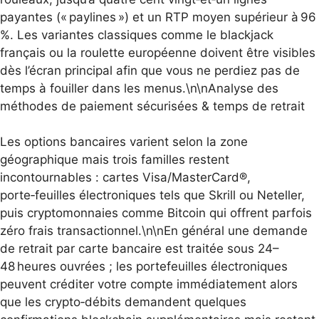
payantes (« paylines ») et un RTP moyen supérieur à 96
%. Les variantes classiques comme le blackjack
français ou la roulette européenne doivent être visibles
dès l’écran principal afin que vous ne perdiez pas de
temps à fouiller dans les menus.\n\nAnalyse des
méthodes de paiement sécurisées & temps de retrait
Les options bancaires varient selon la zone
géographique mais trois familles restent
incontournables : cartes Visa/MasterCard®,
porte‑feuilles électroniques tels que Skrill ou Neteller,
puis cryptomonnaies comme Bitcoin qui offrent parfois
zéro frais transactionnel.\n\nEn général une demande
de retrait par carte bancaire est traitée sous 24–
48 heures ouvrées ; les portefeuilles électroniques
peuvent créditer votre compte immédiatement alors
que les crypto‑débits demandent quelques