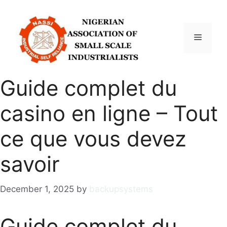
Skip
to
content
Menu
Guide complet du
casino en ligne – Tout
ce que vous devez
savoir
December 1, 2025
by
backupsystems
Guide complet du