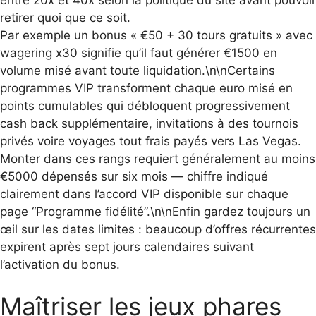
retirer quoi que ce soit.
Par exemple un bonus « €50 + 30 tours gratuits » avec
wagering x30 signifie qu’il faut générer €1500 en
volume misé avant toute liquidation.\n\nCertains
programmes VIP transforment chaque euro misé en
points cumulables qui débloquent progressivement
cash back supplémentaire, invitations à des tournois
privés voire voyages tout frais payés vers Las Vegas.
Monter dans ces rangs requiert généralement au moins
€5000 dépensés sur six mois — chiffre indiqué
clairement dans l’accord VIP disponible sur chaque
page “Programme fidélité”.\n\nEnfin gardez toujours un
œil sur les dates limites : beaucoup d’offres récurrentes
expirent après sept jours calendaires suivant
l’activation du bonus.
Maîtriser les jeux phares