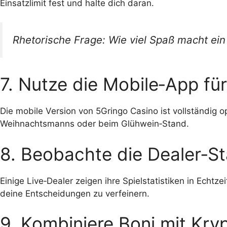
Einsatzlimit fest und halte dich daran.
Rhetorische Frage: Wie viel Spaß macht e
7. Nutze die Mobile‑App fü
Die mobile Version von 5Gringo Casino ist vollständig 
Weihnachtsmanns oder beim Glühwein‑Stand.
8. Beobachte die Dealer‑St
Einige Live‑Dealer zeigen ihre Spielstatistiken in Echtz
deine Entscheidungen zu verfeinern.
9. Kombiniere Boni mit Kry