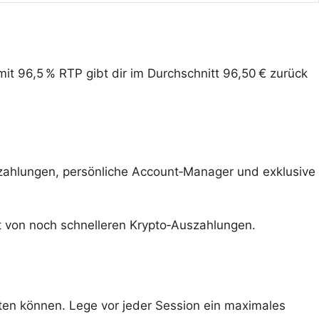
mit 96,5 % RTP gibt dir im Durchschnitt 96,50 € zurück
szahlungen, persönliche Account‑Manager und exklusive
st von noch schnelleren Krypto‑Auszahlungen.
ten können. Lege vor jeder Session ein maximales