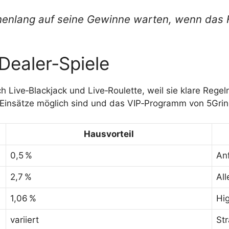
nlang auf seine Gewinne warten, wenn das Fe
‑Dealer‑Spiele
ich Live‑Blackjack und Live‑Roulette, weil sie klare Rege
Einsätze möglich sind und das VIP‑Programm von 5Gringo
Hausvorteil
0,5 %
An
2,7 %
All
1,06 %
Hig
variiert
St