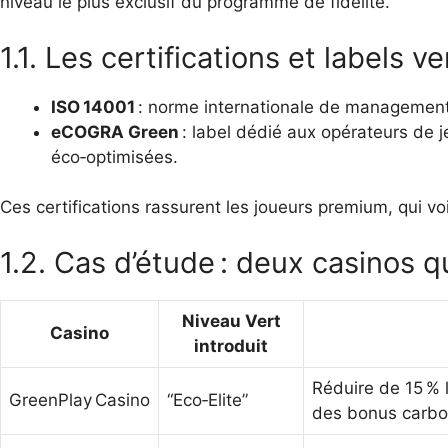
niveau le plus exclusif du programme de fidélité.
1.1. Les certifications et labels v
ISO 14001
: norme internationale de management e
eCOGRA Green
: label dédié aux opérateurs de je
éco‑optimisées.
Ces certifications rassurent les joueurs premium, qui v
1.2. Cas d’étude : deux casinos q
Niveau Vert
Casino
introduit
Réduire de 15 % 
GreenPlay Casino
“Eco‑Elite”
des bonus carb