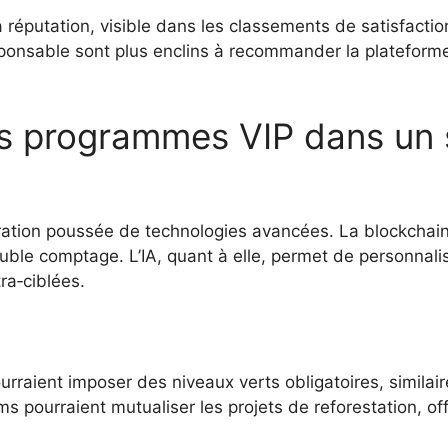
a réputation, visible dans les classements de satisfactio
ponsable sont plus enclins à recommander la plateforme
des programmes VIP dans un 
ation poussée de technologies avancées. La blockchain, 
ble comptage. L’IA, quant à elle, permet de personnalise
ra‑ciblées.
rraient imposer des niveaux verts obligatoires, similai
s pourraient mutualiser les projets de reforestation, offr