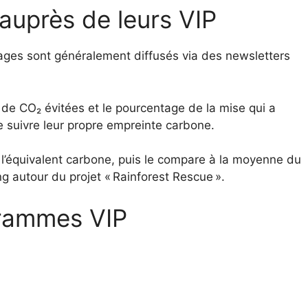
auprès de leurs VIP
ages sont généralement diffusés via des newsletters
 de CO₂ évitées et le pourcentage de la mise qui a
e suivre leur propre empreinte carbone.
e l’équivalent carbone, puis le compare à la moyenne du
 autour du projet « Rainforest Rescue ».
grammes VIP