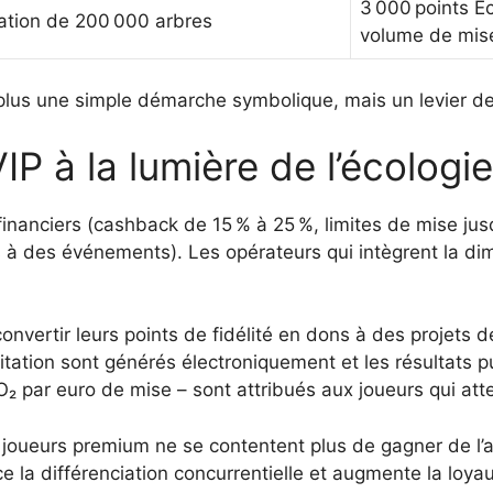
3 000 points E
tation de 200 000 arbres
volume de mis
 plus une simple démarche symbolique, mais un levier d
IP à la lumière de l’écologie
nanciers (cashback de 15 % à 25 %, limites de mise jus
ons à des événements). Les opérateurs qui intègrent la d
nvertir leurs points de fidélité en dons à des projets d
nvitation sont générés électroniquement et les résultats
₂ par euro de mise – sont attribués aux joueurs qui att
joueurs premium ne se contentent plus de gagner de l’arg
a différenciation concurrentielle et augmente la loyau