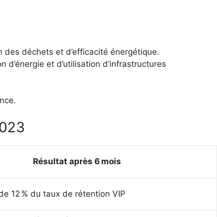
 des déchets et d’efficacité énergétique.
d’énergie et d’utilisation d’infrastructures
ence.
2023
Résultat après 6 mois
e 12 % du taux de rétention VIP