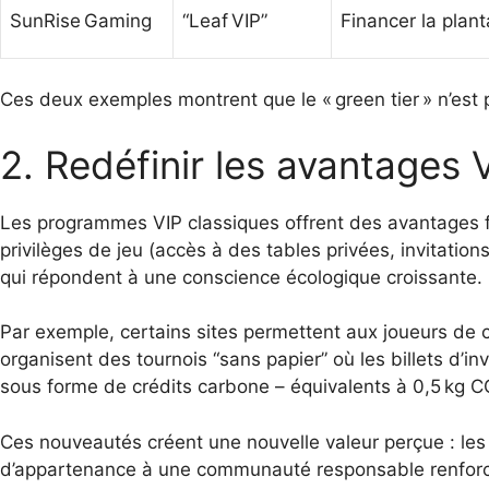
SunRise Gaming
“Leaf VIP”
Financer la plan
Ces deux exemples montrent que le « green tier » n’est
2. Redéfinir les avantages V
Les programmes VIP classiques offrent des avantages fi
privilèges de jeu (accès à des tables privées, invitati
qui répondent à une conscience écologique croissante.
Par exemple, certains sites permettent aux joueurs de co
organisent des tournois “sans papier” où les billets d’i
sous forme de crédits carbone – équivalents à 0,5 kg CO
Ces nouveautés créent une nouvelle valeur perçue : les 
d’appartenance à une communauté responsable renforce l