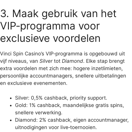
3. Maak gebruik van het
VIP‑programma voor
exclusieve voordelen
Vinci Spin Casino’s VIP‑programma is opgebouwd uit
vijf niveaus, van
Silver
tot
Diamond
. Elke stap brengt
extra voordelen met zich mee: hogere inzetlimieten,
persoonlijke accountmanagers, snellere uitbetalingen
en exclusieve evenementen.
Silver: 0,5% cashback, priority support.
Gold: 1% cashback, maandelijkse gratis spins,
snellere verwerking.
Diamond: 2% cashback, eigen accountmanager,
uitnodigingen voor live‑toernooien.