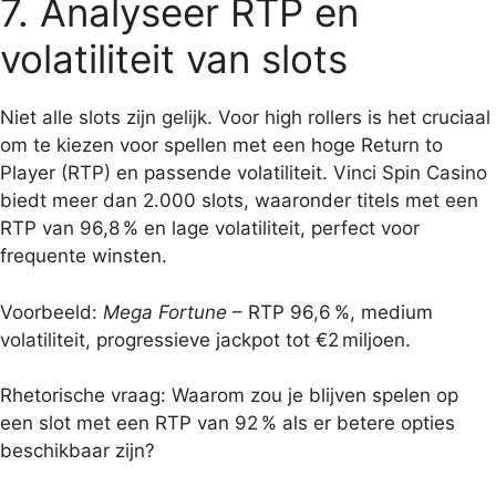
7. Analyseer RTP en
volatiliteit van slots
Niet alle slots zijn gelijk. Voor high rollers is het cruciaal
om te kiezen voor spellen met een hoge Return to
Player (RTP) en passende volatiliteit. Vinci Spin Casino
biedt meer dan 2.000 slots, waaronder titels met een
RTP van 96,8 % en lage volatiliteit, perfect voor
frequente winsten.
Voorbeeld:
Mega Fortune
– RTP 96,6 %, medium
volatiliteit, progressieve jackpot tot €2 miljoen.
Rhetorische vraag: Waarom zou je blijven spelen op
een slot met een RTP van 92 % als er betere opties
beschikbaar zijn?