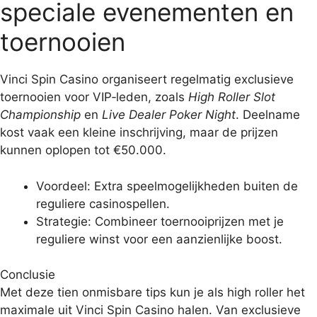
speciale evenementen en
toernooien
Vinci Spin Casino organiseert regelmatig exclusieve
toernooien voor VIP‑leden, zoals
High Roller Slot
Championship
en
Live Dealer Poker Night
. Deelname
kost vaak een kleine inschrijving, maar de prijzen
kunnen oplopen tot €50.000.
Voordeel: Extra speelmogelijkheden buiten de
reguliere casinospellen.
Strategie: Combineer toernooiprijzen met je
reguliere winst voor een aanzienlijke boost.
Conclusie
Met deze tien onmisbare tips kun je als high roller het
maximale uit Vinci Spin Casino halen. Van exclusieve