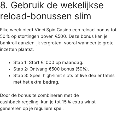
8. Gebruik de wekelijkse
reload‑bonussen slim
Elke week biedt Vinci Spin Casino een reload‑bonus tot
50 % op stortingen boven €500. Deze bonus kan je
bankroll aanzienlijk vergroten, vooral wanneer je grote
inzetten plaatst.
Stap 1: Stort €1000 op maandag.
Stap 2: Ontvang €500 bonus (50%).
Stap 3: Speel high‑limit slots of live dealer tafels
met het extra bedrag.
Door de bonus te combineren met de
cashback‑regeling, kun je tot 15 % extra winst
genereren op je reguliere spel.