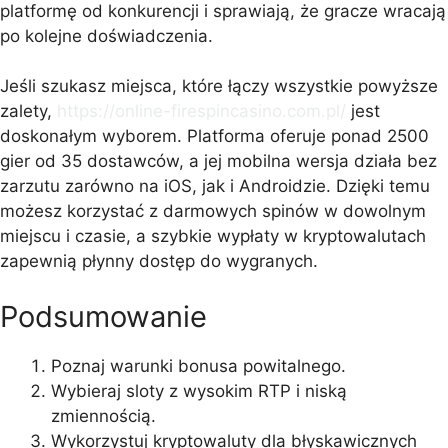
platformę od konkurencji i sprawiają, że gracze wracają
po kolejne doświadczenia.
Jeśli szukasz miejsca, które łączy wszystkie powyższe
zalety,
https://online-firespincasino.com.pl/
jest
doskonałym wyborem. Platforma oferuje ponad 2500
gier od 35 dostawców, a jej mobilna wersja działa bez
zarzutu zarówno na iOS, jak i Androidzie. Dzięki temu
możesz korzystać z darmowych spinów w dowolnym
miejscu i czasie, a szybkie wypłaty w kryptowalutach
zapewnią płynny dostęp do wygranych.
Podsumowanie
Poznaj warunki bonusa powitalnego.
Wybieraj sloty z wysokim RTP i niską
zmiennością.
Wykorzystuj kryptowaluty dla błyskawicznych