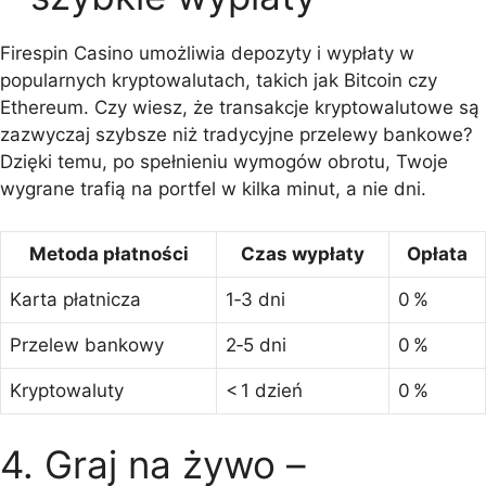
Firespin Casino umożliwia depozyty i wypłaty w
popularnych kryptowalutach, takich jak Bitcoin czy
Ethereum. Czy wiesz, że transakcje kryptowalutowe są
zazwyczaj szybsze niż tradycyjne przelewy bankowe?
Dzięki temu, po spełnieniu wymogów obrotu, Twoje
wygrane trafią na portfel w kilka minut, a nie dni.
Metoda płatności
Czas wypłaty
Opłata
Karta płatnicza
1‑3 dni
0 %
Przelew bankowy
2‑5 dni
0 %
Kryptowaluty
< 1 dzień
0 %
4. Graj na żywo –