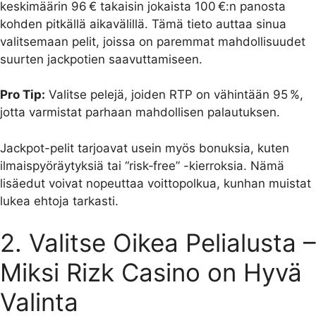
keskimäärin 96 € takaisin jokaista 100 €:n panosta
kohden pitkällä aikavälillä. Tämä tieto auttaa sinua
valitsemaan pelit, joissa on paremmat mahdollisuudet
suurten jackpotien saavuttamiseen.
Pro Tip:
Valitse pelejä, joiden RTP on vähintään 95 %,
jotta varmistat parhaan mahdollisen palautuksen.
Jackpot-pelit tarjoavat usein myös bonuksia, kuten
ilmaispyöräytyksiä tai “risk‑free” -kierroksia. Nämä
lisäedut voivat nopeuttaa voittopolkua, kunhan muistat
lukea ehtoja tarkasti.
2. Valitse Oikea Pelialusta –
Miksi Rizk Casino on Hyvä
Valinta