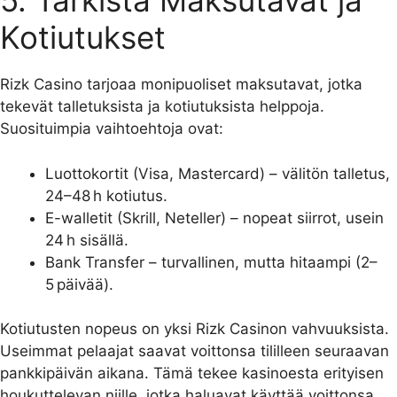
5. Tarkista Maksutavat ja
Kotiutukset
Rizk Casino tarjoaa monipuoliset maksutavat, jotka
tekevät talletuksista ja kotiutuksista helppoja.
Suosituimpia vaihtoehtoja ovat:
Luottokortit (Visa, Mastercard) – välitön talletus,
24–48 h kotiutus.
E-walletit (Skrill, Neteller) – nopeat siirrot, usein
24 h sisällä.
Bank Transfer – turvallinen, mutta hitaampi (2–
5 päivää).
Kotiutusten nopeus on yksi Rizk Casinon vahvuuksista.
Useimmat pelaajat saavat voittonsa tililleen seuraavan
pankkipäivän aikana. Tämä tekee kasinoesta erityisen
houkuttelevan niille, jotka haluavat käyttää voittonsa