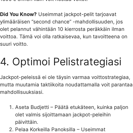
Did You Know?
Useimmat jackpot-pelit tarjoavat
ylimääräisen “second chance” -mahdollisuuden, jos
olet pelannut vähintään 10 kierrosta peräkkäin ilman
voittoa. Tämä voi olla ratkaisevaa, kun tavoitteena on
suuri voitto.
4. Optimoi Pelistrategiasi
Jackpot-peleissä ei ole täysin varmaa voittostrategiaa,
mutta muutamia taktiikoita noudattamalla voit parantaa
mahdollisuuksiasi.
Aseta Budjetti – Päätä etukäteen, kuinka paljon
olet valmis sijoittamaan jackpot-peleihin
päivittäin.
Pelaa Korkeilla Panoksilla – Useimmat