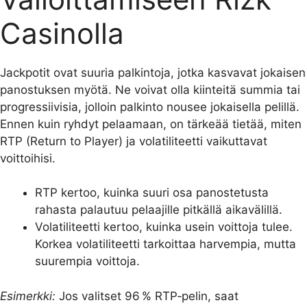
Casinolla
Jackpotit ovat suuria palkintoja, jotka kasvavat jokaisen
panostuksen myötä. Ne voivat olla kiinteitä summia tai
progressiivisia, jolloin palkinto nousee jokaisella pelillä.
Ennen kuin ryhdyt pelaamaan, on tärkeää tietää, miten
RTP (Return to Player) ja volatiliteetti vaikuttavat
voittoihisi.
RTP kertoo, kuinka suuri osa panostetusta
rahasta palautuu pelaajille pitkällä aikavälillä.
Volatiliteetti kertoo, kuinka usein voittoja tulee.
Korkea volatiliteetti tarkoittaa harvempia, mutta
suurempia voittoja.
Esimerkki:
Jos valitset 96 % RTP‑pelin, saat